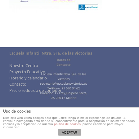
Escuela Infantil Ntra. Sra. de las Victorias
Nuestro Centro
Proyecto Educativo
Horario y calendario
Contacto
Precio reducido de comedor
Uso de cookies
Este sitio web utiliza cookies para que usted tenga la mejor experiencia de usuario. Si
continúa navegando está dando su consentimiento para la aceptación de las mencionadas
cookies y la aceptación de nuestra
política de cookies
, pinche el enlace para mayor
información.
ACEPTAR