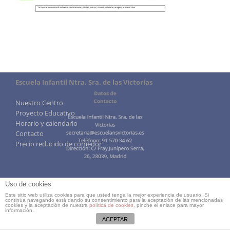
Escuela Infantil Ntra. Sra. de las Victorias
Nuestro Centro
Proyecto Educativo
Horario y calendario
Contacto
Precio reducido de comedor
Uso de cookies
Este sitio web utiliza cookies para que usted tenga la mejor experiencia de usuario. Si
continúa navegando está dando su consentimiento para la aceptación de las mencionadas
cookies y la aceptación de nuestra
política de cookies
, pinche el enlace para mayor
información.
ACEPTAR