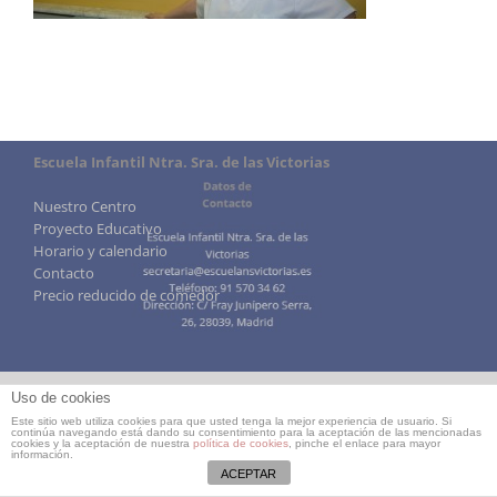
Escuela Infantil Ntra. Sra. de las Victorias
Nuestro Centro
Proyecto Educativo
Horario y calendario
Contacto
Precio reducido de comedor
Uso de cookies
Este sitio web utiliza cookies para que usted tenga la mejor experiencia de usuario. Si
continúa navegando está dando su consentimiento para la aceptación de las mencionadas
cookies y la aceptación de nuestra
política de cookies
, pinche el enlace para mayor
información.
ACEPTAR